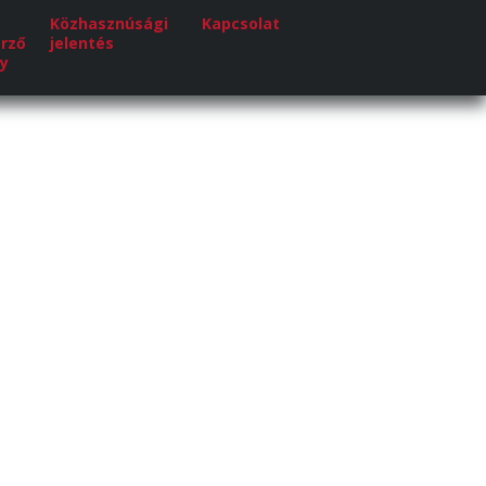
Közhasznúsági
Kapcsolat
rző
jelentés
ny