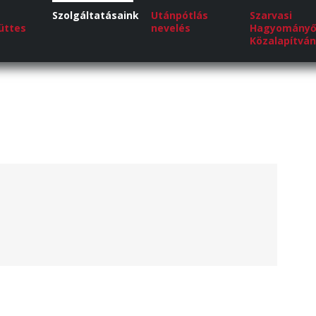
Szolgáltatásaink
Utánpótlás
Szarvasi
üttes
nevelés
Hagyományő
Közalapítvá